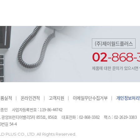
(주)제이월드플러스
02
-868-
제품에 대한 문의가 있으시면
납품실적
온라인견적
고객지원
이메일무단수집거부
개인정보처리
김종민
사업자등록번호 : 119-86-44742
, 광양프런티어밸리5차 855호, 856호
대표전화 : 02-868-3382
팩스 : 02-2619-3383
번길 54-4
 PLUS CO., LTD. All Rights Reserved.