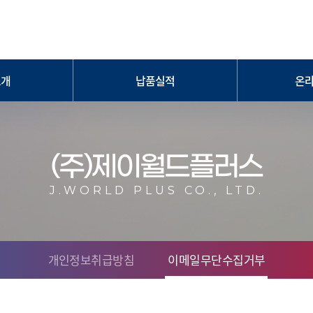
소개
납품실적
온
돌이다막아
LH 주요 납품실적(~2023)
온
정제품
2023
 롤비닐
2022
(주)제이월드플러스
레벨봉
2021
원터치커플러
2020
J.WORLD PLUS CO., LTD.
스너
2019
 화스너
2016~2018
재
개인정보취급방침
이메일무단수집거부