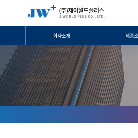
회사소개
제품
인사말
KS난연 콘
인증현황
단열재 고
오시는길
타설 재단
지수판/
응력분산곡면판/
선타설화
인슈레이션
부속자