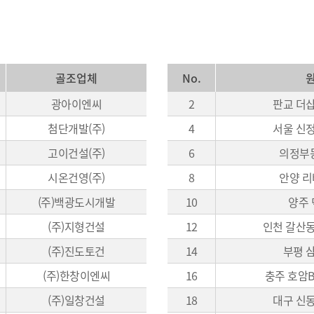
골조업체
No.
광아이엔씨
2
판교 더
첨단개발(주)
4
서울 신
고이건설(주)
6
의정부
시온건영(주)
8
안양 
(주)백광도시개발
10
양주 
(주)지형건설
12
인천 갈산
(주)진도토건
14
부평 
(주)한창이엔씨
16
충주 호암B
(주)일창건설
18
대구 신