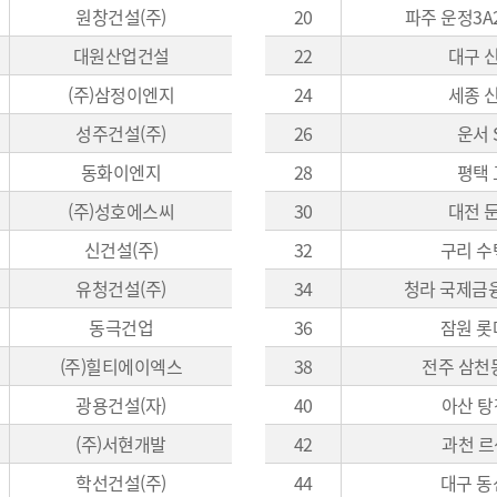
원창건설(주)
20
파주 운정3A
대원산업건설
22
대구 
(주)삼정이엔지
24
세종 
성주건설(주)
26
운서 
동화이엔지
28
평택 
(주)성호에스씨
30
대전 
신건설(주)
32
구리 수
유청건설(주)
34
청라 국제금융단
동극건업
36
잠원 롯
(주)힐티에이엑스
38
전주 삼천
광용건설(자)
40
아산 탕
(주)서현개발
42
과천 
학선건설(주)
44
대구 동