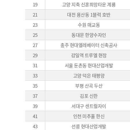
19
고양 지축 신혼희망타운 계룡
21
대전 용산동 1블럭 호반
23
수원 매교동
25
동대문 한양수자인
27
충주 현대엘레베이터 신축공사
29
감일역 트루엘 현장
31
서울 둔촌동 현대산업개발
33
고양 덕은 태평양
35
부평 산곡 두산
37
김포 신한
39
서대구 센트럴자이
41
인천 미추홀 한신
43
선릉 현대산업개발