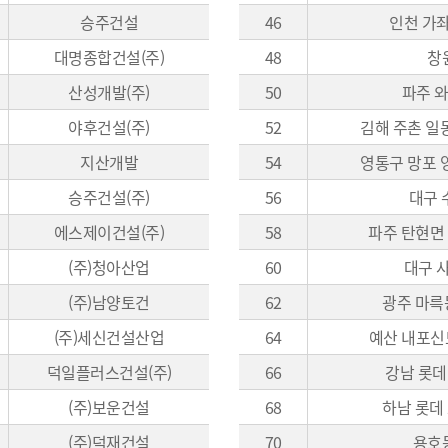
승주건설
46
인천 가
대명종합건설(주)
48
창
산성개발(주)
50
파주 와
야후건설(주)
52
김해 주촌 
지산개발
54
영통구 망포
승주건설(주)
56
대구 
에스제이건설(주)
58
파주 탄현면 
(주)청아산업
60
대구 
(주)남양토건
62
광주 마륵
(주)세신건설산업
64
예산 내포신
덕일플러스건설(주)
66
강남 롯데
(주)보운건설
68
하남 롯데
(주)덕재건설
70
용호