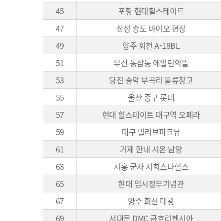
45
포항 현대힐스테이트
47
삼성 송도 바이오 현장
49
양주 회천 A-18BL
51
부산 동삼동 에일린의뜰
53
당진 송악 부곡리 물류창고
55
울산 중구 롯데
57
현대 힐스테이트 대구역 오페라
59
대구 빌리브파크뷰
61
거제 한내 시온 남양
63
시흥 군자 서희스타힐스
65
현대 임시정부기념관
67
양주 회천 대광
69
서대문 DMC 금호리첸시아