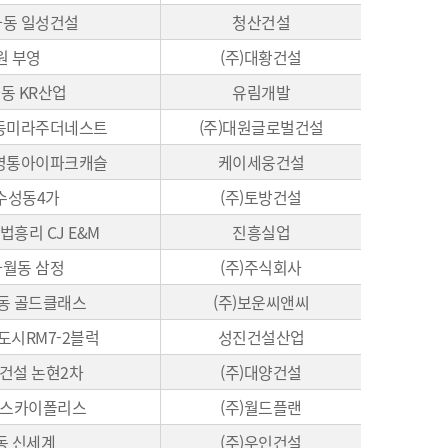
좌동 일성건설
청산건설
원 부영
(주)대황건설
동 KR산업
유림개발
일동미라주더네스트
(주)대원글로벌건설
 영통아이파크캐슬
케이세웅건설
수성동4가
(주)토방건설
법흥리 CJ E&M
진흥실업
사월동 삼정
(주)주식회사
동 골드클래스
(주)보운씨앤씨
도시RM7-2블럭
성진건설산업
건설 논현2차
(주)대양건설
 스카이폴리스
(주)월드플랜
동 신세계
(주)우인건설