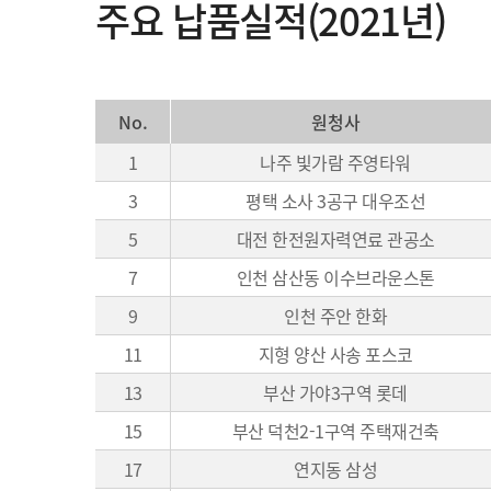
주요 납품실적(2021년)
No.
원청사
1
나주 빛가람 주영타워
3
평택 소사 3공구 대우조선
5
대전 한전원자력연료 관공소
7
인천 삼산동 이수브라운스톤
9
인천 주안 한화
11
지형 양산 사송 포스코
13
부산 가야3구역 롯데
15
부산 덕천2-1구역 주택재건축
17
연지동 삼성