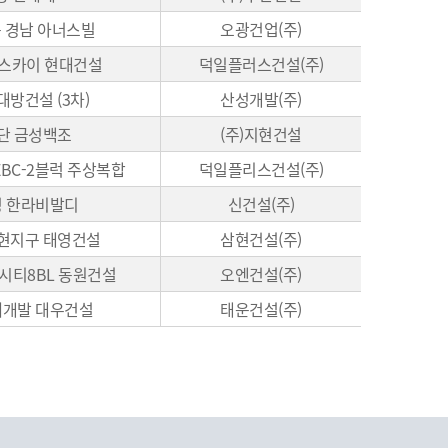
 경남 아너스빌
오광건업(주)
더스카이 현대건설
덕일플러스건설(주)
대방건설 (3차)
산성개발(주)
단 금성백조
(주)지현건설
EBC-2블럭 주상복합
덕일플리스건설(주)
평 한라비발디
신건설(주)
현지구 태영건설
삼현건설(주)
시티8BL 동원건설
오엔건설(주)
재개발 대우건설
태운건설(주)