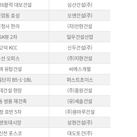
26블럭 대보건설
심산건설(주)
신암동 효성
오엔건설(주)
신청사 한라
(자)안현건설
SK뷰 2차
일우건설산업
고덕 KCC
신두건설(주)
둔산 오피스
(주)지현건설
택 유탑건설
씨에스개발
지 B5-1-1BL
퍼스트초이스
데건설 현장
(주)흥원건설
동 쌍용 재건축
(유)세솔건설
정 호반 5차
(주)용마루건설
르센토데시앙
삼현건설(주)
신천 포스코
대도토건(주)