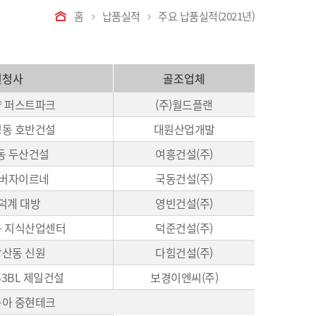
홈
납품실적
주요 납품실적(2021년)
원청사
골조업체
샵 퍼스트파크
(주)월드플랜
정동 호반건설
대원산업개발
동 두산건설
여흥건설(주)
리버자이르네
국동건설(주)
덕계 대방
영빈건설(주)
동 지식산업센터
덕준건설(주)
삼산동 신원
다힘건설(주)
3BL 제일건설
보경이엔씨(주)
동아 중현테크