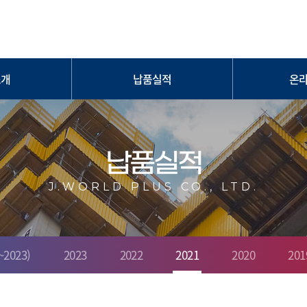
소개
납품실적
온
돌이다막아
LH 주요 납품실적(~2023)
온
정제품
2023
 롤비닐
2022
납품실적
레벨봉
2021
원터치커플러
2020
J.WORLD PLUS CO., LTD.
스너
2019
 화스너
2016~2018
재
2023)
2023
2022
2021
2020
201