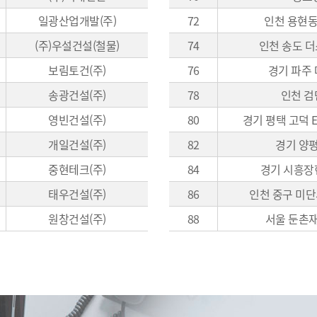
일광산업개발(주)
72
인천 용현동
(주)우설건설(철물)
74
인천 송도 
보림토건(주)
76
경기 파주 
송광건설(주)
78
인천 검
영빈건설(주)
80
경기 평택 고덕 
개일건설(주)
82
경기 양
중현테크(주)
84
경기 시흥장
태우건설(주)
86
인천 중구 미단
원창건설(주)
88
서울 둔촌