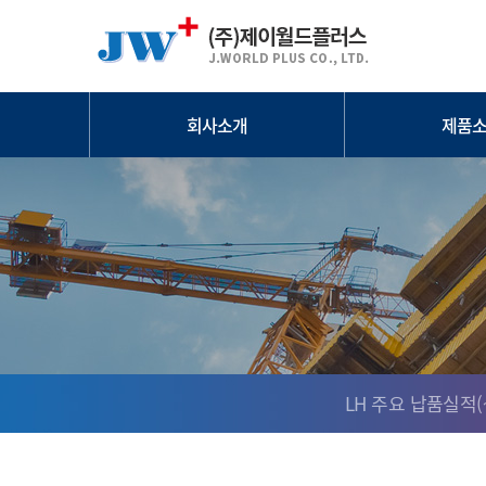
회사소개
제품
인사말
KS난연 콘
인증현황
단열재 고
오시는길
타설 재단
지수판/
응력분산곡면판/
선타설화
인슈레이션
부속자
LH 주요 납품실적(~